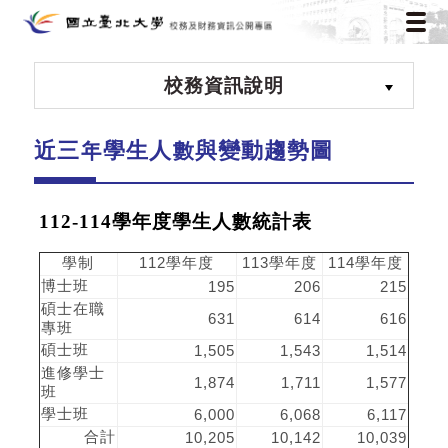
校務資訊說明
近三年學生人數與變動趨勢圖
112-114學年度學生人數統計表
學制
112學年度
113學年度
114學年度
博士班
195
206
215
碩士在職
631
614
616
專班
碩士班
1,505
1,543
1,514
進修學士
1,874
1,711
1,577
班
學士班
6,000
6,068
6,117
合計
10,205
10,142
10,039